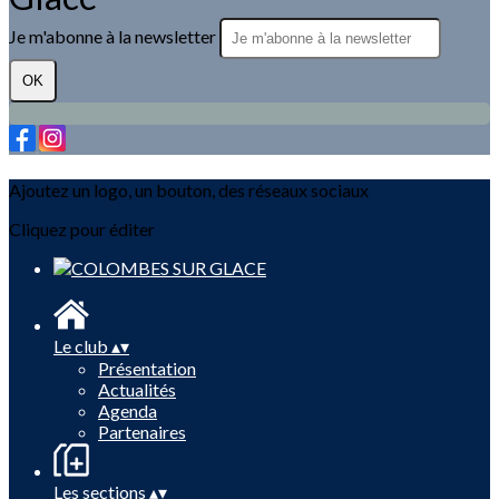
Je m'abonne à la newsletter
OK
Ajoutez un logo, un bouton, des réseaux sociaux
Cliquez pour éditer
Le club
▴
▾
Présentation
Actualités
Agenda
Partenaires
Les sections
▴
▾