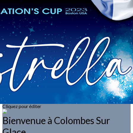
Exporter les lignes sélectionnées
Exporter toutes les colonnes
Exporter uniquement les colonnes affichées
Menu
<
>
Boutique
Goodies
?>
Images de la page d'accueil
Cliquez pour éditer
Texte, bouton et/ou inscription à la newsletter
Cliquez pour éditer
Bienvenue à Colombes Sur
Glace