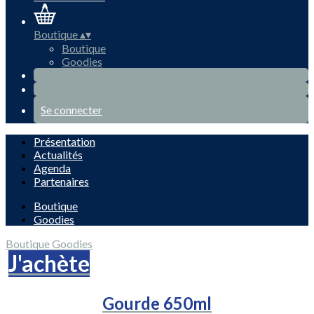
Boutique
▴
▾
Boutique
Goodies
Se connecter
Présentation
Actualités
Agenda
Partenaires
Boutique
Goodies
Boutique
Goodies
J'achète
Gourde 650ml